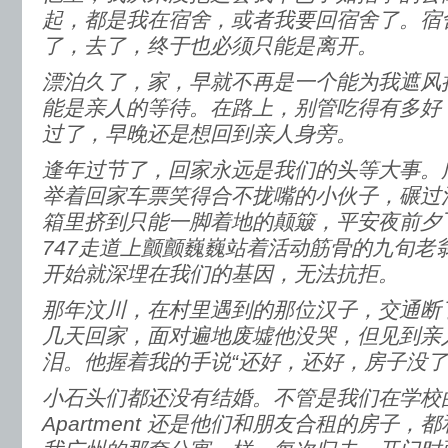
起，都是我在宿舍，或者我要回宿舍了。宿
了，去了，终于也必须只能是离开。
漂泊久了，家，早就不再是一个能为我遮风
能是亲人的等待。在路上，别管吃得有多好
过了，早晚还是想回到亲人身旁。
逢年过节了，回家永远是我们的头等大事。
举着回家车票笑得合不拢嘴的小伙子，碾过
箱里挤到只能一脚着地的颠簸，平安夜前夕
747走道上颤颤巍巍站着活动筋骨的九旬老
开始就深埋在我们的基因，无法抗拒。
那年汶川，在村里遇到的那位汉子，交通断
几天回家，面对遍地废墟他没哭，但见到亲
泪。他握着我的手说“还好，还好，房子没了
小石头们都还没有结婚。不管是我们在学校
Apartment 还是他们和朋友合租的房子