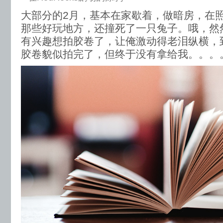
大部分的2月，基本在家歇着，做暗房，在
那些好玩地方，还撞死了一只兔子。哦，然
有兴趣想拍胶卷了，让俺激动得老泪纵横，
胶卷貌似拍完了，但终于没有拿给我。。。